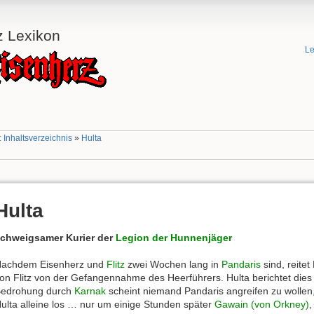
z Lexikon
Le
 Inhaltsverzeichnis
»
Hulta
Hulta
chweigsamer Kurier der
Legion der Hunnenjäger
achdem Eisenherz und
Flitz
zwei Wochen lang in
Pandaris
sind, reitet
on Flitz von der Gefangennahme des Heerführers. Hulta berichtet die
edrohung durch
Karnak
scheint niemand Pandaris angreifen zu wollen,
ulta alleine los … nur um einige Stunden später
Gawain (von Orkney)
,