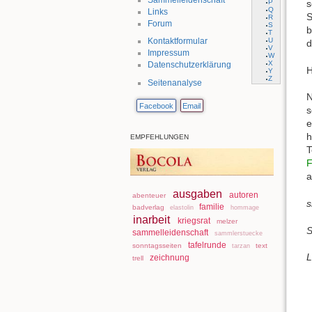
P
s
Q
Links
S
R
Forum
S
b
T
U
Kontaktformular
d
V
Impressum
W
X
Datenschutzerklärung
H
Y
Z
Seitenanalyse
N
Facebook
Email
s
e
h
EMPFEHLUNGEN
T
F
a
ausgaben
autoren
abenteuer
s
familie
badverlag
elastolin
hommage
inarbeit
kriegsrat
melzer
S
sammelleidenschaft
sammlerstuecke
tafelrunde
sonntagsseiten
text
tarzan
L
zeichnung
trell