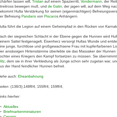
chärfen lassen will,
Tristan
auf einem Spazierritt,
Vondermann
, der Rei
treitross bewegen muß, und
de Gatin
, der jagen will, auf dem Weg nac
ekommt Hulta Verstärkung für seinen (eigenmächtigen) Befreiungsvers
er Befreiung
Pandaris
von
Piscaro
s Anhängern.
ulta führt die Legion auf einem Geheimpfad in den Rücken von Karna
ach der siegreichen Schlacht in der Ebene gegen die Hunnen wird Hult
einem Sattel festgenagelt. Eisenherz versorgt Hultas Wunde und entde
ine junge, furchtlose und großgewachsene Frau mit kupferfarbenen Loc
ier ansässigen Hirtenstämme überlebte sie das Massaker der Hunnen a
ochter eines Kriegers den Kampf fortsetzen zu müssen. Sie übernimmt d
litz
, dem sie in ihrer Verkleidung als Junge schon sehr zugetan war, un
us der Hand feindlicher Hunnen befreit.
iehe auch:
Eheanbahnung
eiten:
(138/3);148ff/4; 155ff/4; 159ff/4;
inks hierher:
Aktuelles
Briefmarkenminiaturen
Cesario