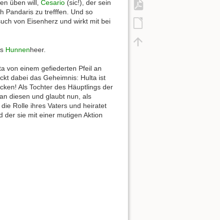
ten üben will,
Cesario
(sic!), der sein
h Pandaris zu trefffen. Und so
uch von Eisenherz und wirkt mit bei
ks
Hunnen
heer.
a von einem gefiederten Pfeil an
ckt dabei das Geheimnis: Hulta ist
ken! Als Tochter des Häuptlings der
n diesen und glaubt nun, als
ie Rolle ihres Vaters und heiratet
d der sie mit einer mutigen Aktion