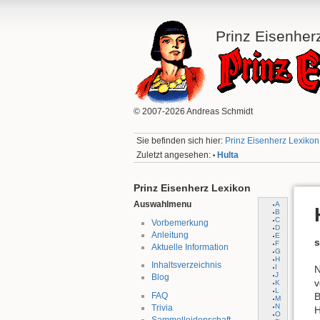
Prinz Eisenher
© 2007-2026 Andreas Schmidt
Sie befinden sich hier:
Prinz Eisenherz Lexikon:
Zuletzt angesehen:
Hulta
•
Prinz Eisenherz Lexikon
Auswahlmenu
A
B
C
Vorbemerkung
D
Anleitung
E
s
F
Aktuelle Information
G
H
Inhaltsverzeichnis
I
N
J
Blog
v
K
L
FAQ
B
M
N
Trivia
H
O
Sammelleidenschaft