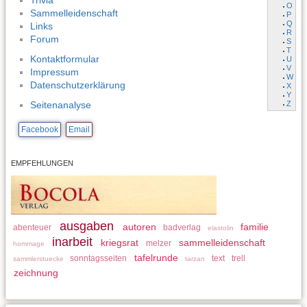
Trivia
O
Sammelleidenschaft
P
Q
Links
R
Forum
S
T
Kontaktformular
U
V
Impressum
W
Datenschutzerklärung
X
Y
Z
Seitenanalyse
Facebook
Email
EMPFEHLUNGEN
ausgaben
autoren
familie
abenteuer
badverlag
elastolin
inarbeit
kriegsrat
sammelleidenschaft
melzer
hommage
tafelrunde
sonntagsseiten
text
trell
sammlerstuecke
tarzan
zeichnung