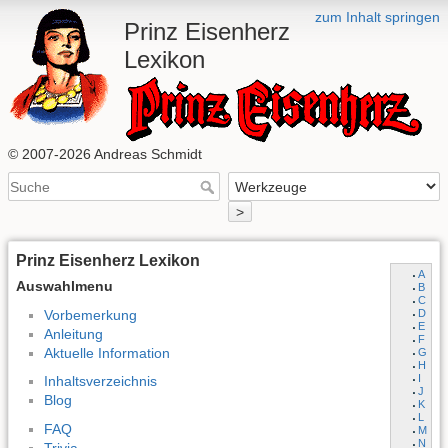
zum Inhalt springen
Prinz Eisenherz
Lexikon
© 2007-2026 Andreas Schmidt
>
Prinz Eisenherz Lexikon
A
Auswahlmenu
B
C
Vorbemerkung
D
E
Anleitung
F
Aktuelle Information
G
H
I
Inhaltsverzeichnis
J
Blog
K
L
FAQ
M
N