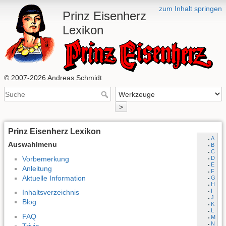
zum Inhalt springen
Prinz Eisenherz
Lexikon
© 2007-2026 Andreas Schmidt
>
Prinz Eisenherz Lexikon
A
Auswahlmenu
B
C
Vorbemerkung
D
E
Anleitung
F
Aktuelle Information
G
H
I
Inhaltsverzeichnis
J
Blog
K
L
FAQ
M
N