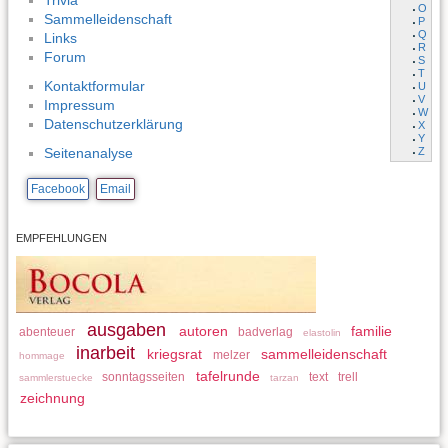
Trivia
O
Sammelleidenschaft
P
Q
Links
R
Forum
S
T
Kontaktformular
U
V
Impressum
W
Datenschutzerklärung
X
Y
Z
Seitenanalyse
Facebook
Email
EMPFEHLUNGEN
ausgaben
autoren
familie
abenteuer
badverlag
elastolin
inarbeit
kriegsrat
sammelleidenschaft
melzer
hommage
tafelrunde
sonntagsseiten
text
trell
sammlerstuecke
tarzan
zeichnung