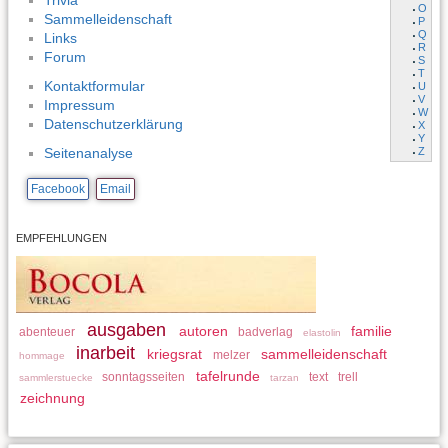
Trivia
O
Sammelleidenschaft
P
Q
Links
R
Forum
S
T
Kontaktformular
U
V
Impressum
W
Datenschutzerklärung
X
Y
Z
Seitenanalyse
Facebook
Email
EMPFEHLUNGEN
ausgaben
autoren
familie
abenteuer
badverlag
elastolin
inarbeit
kriegsrat
sammelleidenschaft
melzer
hommage
tafelrunde
sonntagsseiten
text
trell
sammlerstuecke
tarzan
zeichnung