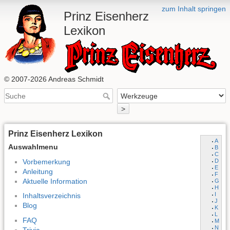
zum Inhalt springen
Prinz Eisenherz
Lexikon
© 2007-2026 Andreas Schmidt
>
Prinz Eisenherz Lexikon
A
Auswahlmenu
B
C
Vorbemerkung
D
E
Anleitung
F
Aktuelle Information
G
H
I
Inhaltsverzeichnis
J
Blog
K
L
FAQ
M
N