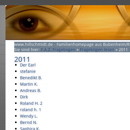
www.hillschmidt.de - Familienhomepage aus Bubenheim/
Sie sind hier:
F.A.Z. Fragebogen
»
Fragebögen lesen
»
2011
2011
Der Earl
stefanie
Benedikt B.
Martin K.
Andreas B.
Dirk
Roland H. 2
roland h. 1
Wendy L.
Bernd N.
Saphira K.