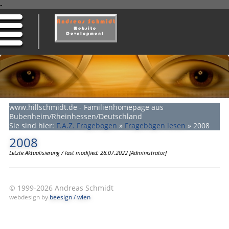
-
www.hillschmidt.de - Familienhomepage aus
Bubenheim/Rheinhessen/Deutschland
Sie sind hier:
F.A.Z. Fragebogen
»
Fragebögen lesen
»
2008
2008
Letzte Aktualisierung / last modified: 28.07.2022 [Administrator]
© 1999-2026 Andreas Schmidt
webdesign by
beesign / wien