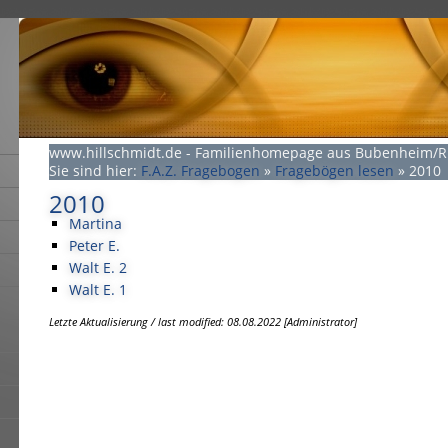
www.hillschmidt.de - Familienhomepage aus Bubenheim/
Sie sind hier:
F.A.Z. Fragebogen
»
Fragebögen lesen
»
2010
2010
Martina
Peter E.
Walt E. 2
Walt E. 1
Letzte Aktualisierung / last modified: 08.08.2022 [Administrator]