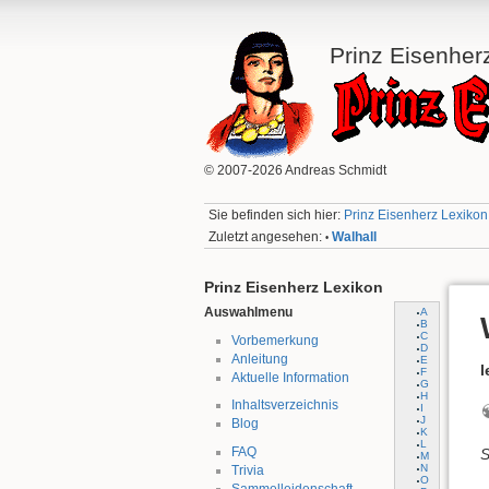
Prinz Eisenher
© 2007-2026 Andreas Schmidt
Sie befinden sich hier:
Prinz Eisenherz Lexikon:
Zuletzt angesehen:
Walhall
•
Prinz Eisenherz Lexikon
Auswahlmenu
A
B
C
Vorbemerkung
D
Anleitung
E
l
F
Aktuelle Information
G
H
Inhaltsverzeichnis
I
J
Blog
K
L
FAQ
S
M
N
Trivia
O
Sammelleidenschaft