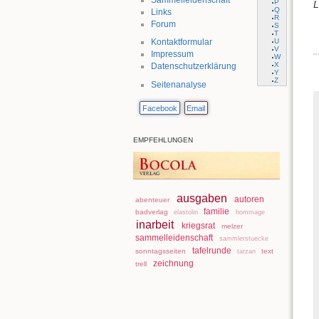
P
L
Q
Links
R
Forum
S
T
U
Kontaktformular
V
Impressum
W
X
Datenschutzerklärung
Y
Z
Seitenanalyse
Facebook
Email
EMPFEHLUNGEN
ausgaben
autoren
abenteuer
familie
badverlag
elastolin
hommage
inarbeit
kriegsrat
melzer
sammelleidenschaft
sammlerstuecke
tafelrunde
sonntagsseiten
text
tarzan
zeichnung
trell