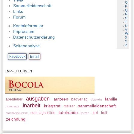
Trivia
O
Sammelleidenschaft
P
Q
Links
R
Forum
S
T
Kontaktformular
U
V
Impressum
W
Datenschutzerklärung
X
Y
Z
Seitenanalyse
Facebook
Email
EMPFEHLUNGEN
ausgaben
autoren
familie
abenteuer
badverlag
elastolin
inarbeit
kriegsrat
sammelleidenschaft
melzer
hommage
tafelrunde
sonntagsseiten
text
trell
sammlerstuecke
tarzan
zeichnung