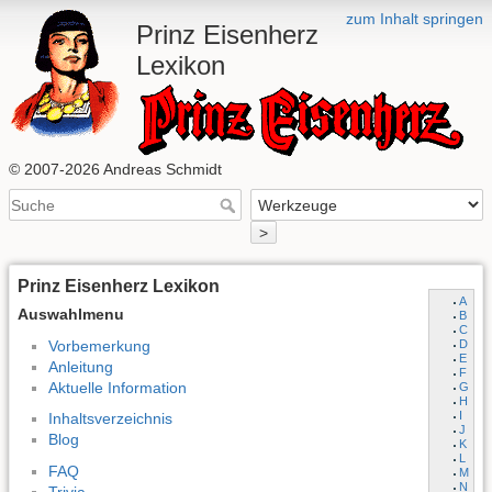
zum Inhalt springen
Prinz Eisenherz
Lexikon
© 2007-2026 Andreas Schmidt
>
Prinz Eisenherz Lexikon
A
Auswahlmenu
B
C
Vorbemerkung
D
E
Anleitung
F
Aktuelle Information
G
H
I
Inhaltsverzeichnis
J
Blog
K
L
FAQ
M
N