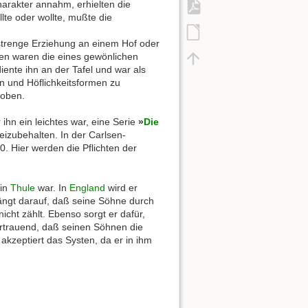
harakter annahm, erhielten die
lte oder wollte, mußte die
 strenge Erziehung an einem Hof oder
agen waren die eines gewönlichen
iente ihn an der Tafel und war als
n und Höflichkeitsformen zu
hoben.
 ihn ein leichtes war, eine Serie
»
Die
izubehalten. In der Carlsen-
. Hier werden die Pflichten der
 in
Thule
war. In
England
wird er
ängt darauf, daß seine Söhne durch
icht zählt. Ebenso sorgt er dafür,
ertrauend, daß seinen Söhnen die
kzeptiert das Systen, da er in ihm