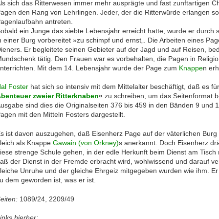
ls sich das Ritterwesen immer mehr ausprägte und fast zunftartigen C
agen den Rang von Lehrlingen. Jeder, der die Ritterwürde erlangen sol
agenlaufbahn antreten.
obald ein Junge das siebte Lebensjahr erreicht hatte, wurde er durch
n einer Burg vorbereitet »zu schimpf und ernst„. Die Arbeiten eines P
ieners. Er begleitete seinen Gebieter auf der Jagd und auf Reisen, bed
undschenk tätig. Den Frauen war es vorbehalten, die Pagen in Religio
nterrichten. Mit dem 14. Lebensjahr wurde der Page zum
Knappe
n er
al Foster
hat sich so intensiv mit dem Mittelalter beschäftigt, daß es für
benteuer zweier Ritterknaben
«
zu schreiben, um das Seitenformat be
usgabe sind dies die Originalseiten 376 bis 459 in den Bänden 9 und 10
agen mit den Mitteln Fosters dargestellt.
s ist davon auszugehen, daß Eisenherz Page auf der väterlichen Burg
leich als Knappe
Gawain (von Orkney)
s anerkannt. Doch Eisenherz dr
iese strenge Schule gehen, in der edle Herkunft beim Dienst am Tisch n
aß der Dienst in der Fremde erbracht wird, wohlwissend und darauf v
leiche Unruhe und der gleiche Ehrgeiz mitgegeben wurden wie ihm. Er a
u dem geworden ist, was er ist.
eiten:
1089/24, 2209/49
inks hierher: