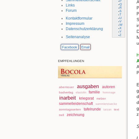
P
A
Q
Links
P
R
Forum
S
P
T
U
Kontaktformular
S
V
Impressum
W
i
X
Datenschutzerklärung
D
Y
Z
M
Seitenanalyse
u
Facebook
Email
H
A
EMPFEHLUNGEN
A
P
E
ausgaben
autoren
abenteuer
g
familie
badverlag
elastolin
hommage
d
inarbeit
kriegsrat
melzer
d
sammelleidenschaft
sammlerstuecke
g
tafelrunde
sonntagsseiten
text
tarzan
z
zeichnung
trell
S
L