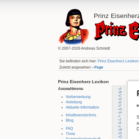
Prinz Eisenher
© 2007-2026 Andreas Schmidt
Sie befinden sich hier:
Prinz Eisenherz Lexikon:
Zuletzt angesehen:
Page
•
Prinz Eisenherz Lexikon
Auswahlmenu
A
B
C
Vorbemerkung
D
Anleitung
E
e
F
Aktuelle Information
G
H
Inhaltsverzeichnis
I
S
J
Blog
a
K
L
FAQ
D
M
N
Trivia
O
Sammelleidenschaft