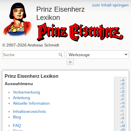
zum Inhalt springen
Prinz Eisenherz
Lexikon
© 2007-2026 Andreas Schmidt
>
Prinz Eisenherz Lexikon
A
Auswahlmenu
B
C
Vorbemerkung
D
E
Anleitung
F
Aktuelle Information
G
H
I
Inhaltsverzeichnis
J
Blog
K
L
FAQ
M
N