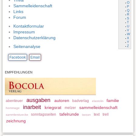
Trivia
O
Sammelleidenschaft
P
Q
Links
R
Forum
S
T
Kontaktformular
U
V
Impressum
W
Datenschutzerklärung
X
Y
Z
Seitenanalyse
Facebook
Email
EMPFEHLUNGEN
ausgaben
autoren
familie
abenteuer
badverlag
elastolin
inarbeit
kriegsrat
sammelleidenschaft
melzer
hommage
tafelrunde
sonntagsseiten
text
trell
sammlerstuecke
tarzan
zeichnung