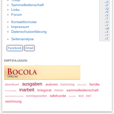
Trivia
O
Sammelleidenschaft
P
Q
Links
R
Forum
S
T
Kontaktformular
U
V
Impressum
W
Datenschutzerklärung
X
Y
Z
Seitenanalyse
Facebook
Email
EMPFEHLUNGEN
ausgaben
autoren
familie
abenteuer
badverlag
elastolin
inarbeit
kriegsrat
sammelleidenschaft
melzer
hommage
tafelrunde
sonntagsseiten
text
trell
sammlerstuecke
tarzan
zeichnung