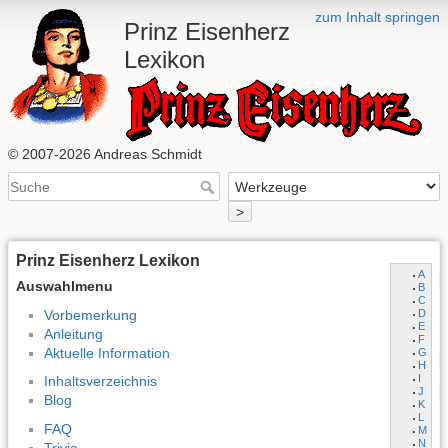
zum Inhalt springen
Prinz Eisenherz
Lexikon
© 2007-2026 Andreas Schmidt
>
Prinz Eisenherz Lexikon
A
Auswahlmenu
B
C
Vorbemerkung
D
E
Anleitung
F
Aktuelle Information
G
H
I
Inhaltsverzeichnis
J
Blog
K
L
FAQ
M
N