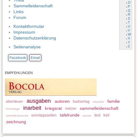
Trivia
O
Sammelleidenschaft
P
Q
Links
R
Forum
S
T
Kontaktformular
U
V
Impressum
W
Datenschutzerklärung
X
Y
Z
Seitenanalyse
Facebook
Email
EMPFEHLUNGEN
ausgaben
autoren
familie
abenteuer
badverlag
elastolin
inarbeit
kriegsrat
sammelleidenschaft
melzer
hommage
tafelrunde
sonntagsseiten
text
trell
sammlerstuecke
tarzan
zeichnung