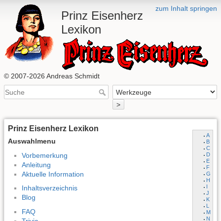
zum Inhalt springen
Prinz Eisenherz
Lexikon
© 2007-2026 Andreas Schmidt
>
Prinz Eisenherz Lexikon
A
Auswahlmenu
B
C
Vorbemerkung
D
E
Anleitung
F
Aktuelle Information
G
H
I
Inhaltsverzeichnis
J
Blog
K
L
FAQ
M
N