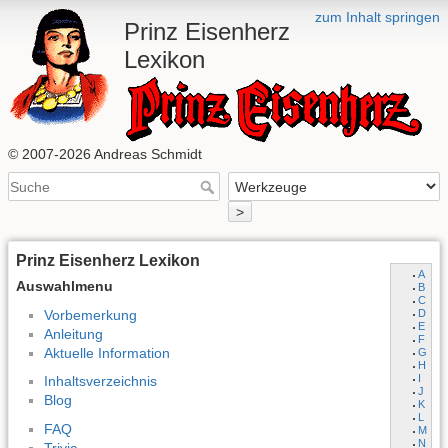
zum Inhalt springen
Prinz Eisenherz
Lexikon
© 2007-2026 Andreas Schmidt
>
Prinz Eisenherz Lexikon
A
Auswahlmenu
B
C
Vorbemerkung
D
E
Anleitung
F
Aktuelle Information
G
H
I
Inhaltsverzeichnis
J
Blog
K
L
FAQ
M
N