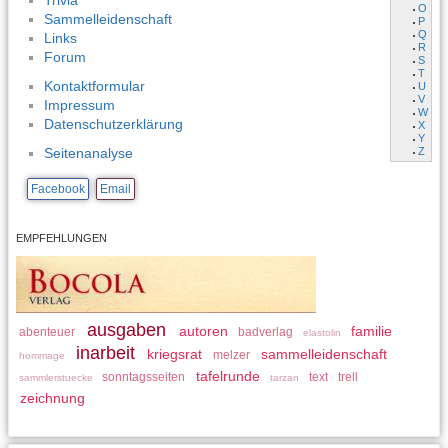
Trivia
O
Sammelleidenschaft
P
Q
Links
R
Forum
S
T
Kontaktformular
U
V
Impressum
W
Datenschutzerklärung
X
Y
Z
Seitenanalyse
Facebook
Email
EMPFEHLUNGEN
ausgaben
autoren
familie
abenteuer
badverlag
elastolin
inarbeit
kriegsrat
sammelleidenschaft
melzer
hommage
tafelrunde
sonntagsseiten
text
trell
sammlerstuecke
tarzan
zeichnung