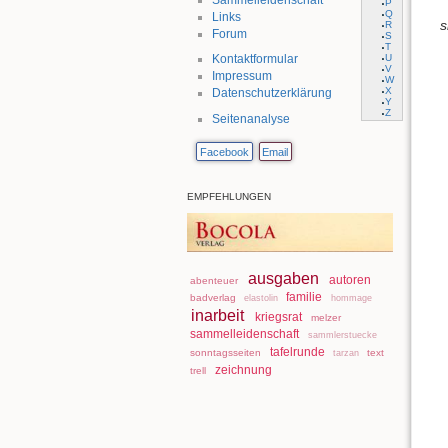
P
Q
Links
s
R
Forum
S
T
U
Kontaktformular
V
Impressum
W
X
Datenschutzerklärung
Y
Z
Seitenanalyse
Facebook
Email
EMPFEHLUNGEN
ausgaben
autoren
abenteuer
familie
badverlag
elastolin
hommage
inarbeit
kriegsrat
melzer
sammelleidenschaft
sammlerstuecke
tafelrunde
sonntagsseiten
text
tarzan
zeichnung
trell