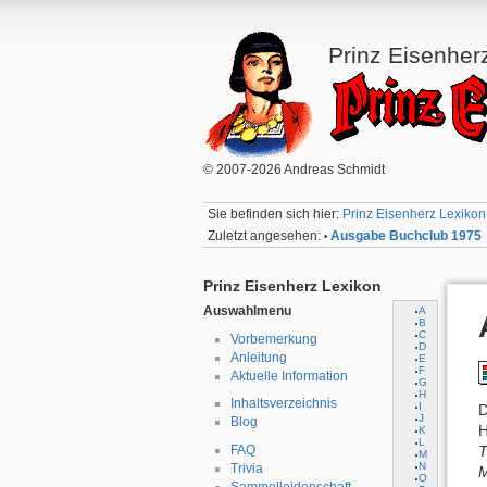
Prinz Eisenher
© 2007-2026 Andreas Schmidt
Sie befinden sich hier:
Prinz Eisenherz Lexikon:
Zuletzt angesehen:
Ausgabe Buchclub 1975
•
Prinz Eisenherz Lexikon
Auswahlmenu
A
B
C
Vorbemerkung
D
Anleitung
E
F
Aktuelle Information
G
H
Inhaltsverzeichnis
I
D
J
Blog
H
K
L
FAQ
T
M
N
Trivia
M
O
Sammelleidenschaft