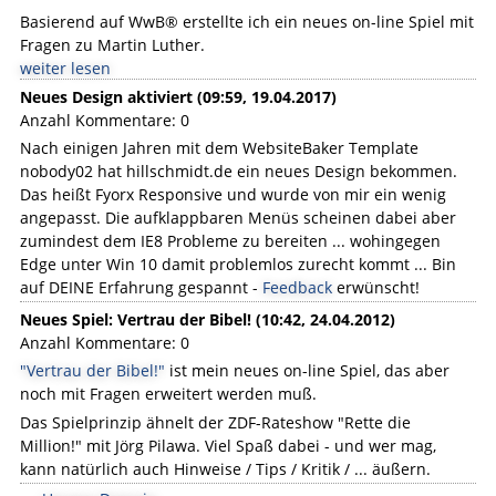
Basierend auf WwB® erstellte ich ein neues on-line Spiel mit
Fragen zu Martin Luther.
weiter lesen
Neues Design aktiviert (09:59, 19.04.2017)
Anzahl Kommentare: 0
Nach einigen Jahren mit dem WebsiteBaker Template
nobody02 hat hillschmidt.de ein neues Design bekommen.
Das heißt Fyorx Responsive und wurde von mir ein wenig
angepasst. Die aufklappbaren Menüs scheinen dabei aber
zumindest dem IE8 Probleme zu bereiten ... wohingegen
Edge unter Win 10 damit problemlos zurecht kommt ... Bin
auf DEINE Erfahrung gespannt -
Feedback
erwünscht!
Neues Spiel: Vertrau der Bibel! (10:42, 24.04.2012)
Anzahl Kommentare: 0
"Vertrau der Bibel!"
ist mein neues on-line Spiel, das aber
noch mit Fragen erweitert werden muß.
Das Spielprinzip ähnelt der ZDF-Rateshow "Rette die
Million!" mit Jörg Pilawa. Viel Spaß dabei - und wer mag,
kann natürlich auch Hinweise / Tips / Kritik / ... äußern.