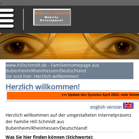
-
www.hillschmidt.de - Familienhomepage aus
Bubenheim/Rheinhessen/Deutschland
Sie sind hier:
Herzlich willkommen!
Herzlich willkommen!
+++ Update des Systems April 2022: viele Seiten m
english version
Herzlich willkommen auf der umgestalteten Internetpräsenz
der Familie Hill-Schmidt aus
Bubenheim/Rheinhessen/Deutschland!
Was Sie hier finden können (Stichworte):