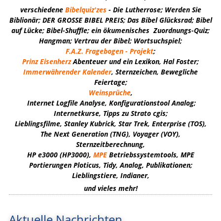
verschiedene
Bibelquiz'zes
- Die Lutherrose; Werden Sie
Biblionär; DER GROSSE BIBEL PREIS; Das Bibel Glücksrad; Bibel
auf Lücke; Bibel-Shuffle; ein ökumenisches Zuordnungs-Quiz;
Hangman; Vertrau der Bibel; Wortsuchspiel;
F.A.Z. Fragebogen - Projekt
;
Prinz Eisenherz
Abenteuer und ein Lexikon, Hal Foster;
Immerwährender Kalender
, Sternzeichen, Bewegliche
Feiertage;
Weinsprüche
,
Internet Logfile Analyse, Konfigurationstool Analog;
Internetkurse, Tipps zu Strato cgis;
Lieblingsfilme, Stanley Kubrick, Star Trek, Enterprise (TOS),
The Next Generation (TNG), Voyager (VOY),
Sternzeitberechnung,
HP e3000 (HP3000),
MPE
Betriebssystemtools,
MPE
Portierungen Ploticus, Tidy, Analog,
Publikationen
;
Lieblingstiere, Indianer,
und vieles mehr!
Aktuelle Nachrichten