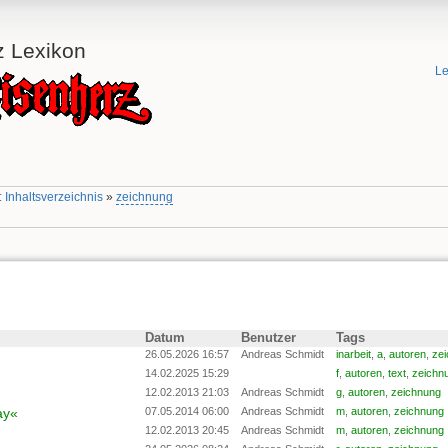
z Lexikon
Le
 Inhaltsverzeichnis
»
zeichnung
Datum
Benutzer
Tags
26.05.2026 16:57
Andreas Schmidt
inarbeit
,
a
,
autoren
,
ze
14.02.2025 15:29
f
,
autoren
,
text
,
zeichn
12.02.2013 21:03
Andreas Schmidt
g
,
autoren
,
zeichnung
ay«
07.05.2014 06:00
Andreas Schmidt
m
,
autoren
,
zeichnung
12.02.2013 20:45
Andreas Schmidt
m
,
autoren
,
zeichnung