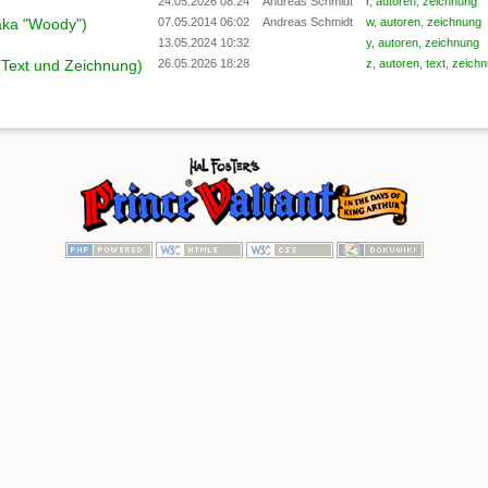
24.05.2026 08:24
Andreas Schmidt
r
,
autoren
,
zeichnung
(aka "Woody")
07.05.2014 06:02
Andreas Schmidt
w
,
autoren
,
zeichnung
13.05.2024 10:32
y
,
autoren
,
zeichnung
 (Text und Zeichnung)
26.05.2026 18:28
z
,
autoren
,
text
,
zeich